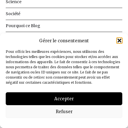
Science
Société
Pourquoi ce Blog
Français
Gérer le consentement
Cookie Policy (EU)
Pour offrir les meilleures expériences, nous utilisons des
technologies telles que les cookies pour stocker et/ou accéder aux
informations des appareils. Le fait de consentir à ces technologies
© 2026
BnLib
Design
Jean-Louis Maso
nous permettra de traiter des données telles que le comportement
de navigation ou les ID uniques sur ce site. Le fait de ne pas
consentir ou de retirer son consentement peut avoir un effet
négatif sur certaines caractéristiques et fonctions.
Accepter
Refuser